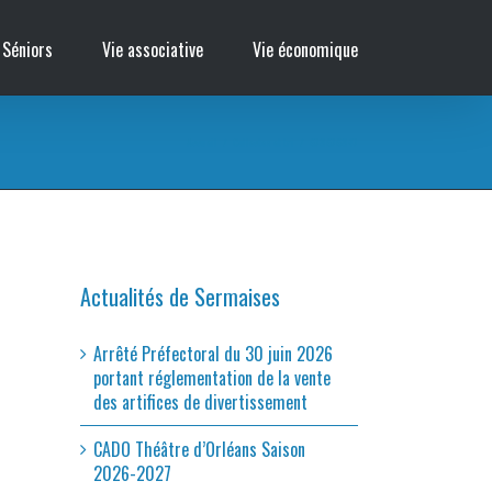
 Séniors
Vie associative
Vie économique
Accueil
/
Collectes et tri
/
678676847
Actualités de Sermaises
Arrêté Préfectoral du 30 juin 2026
portant réglementation de la vente
des artifices de divertissement
CADO Théâtre d’Orléans Saison
2026-2027