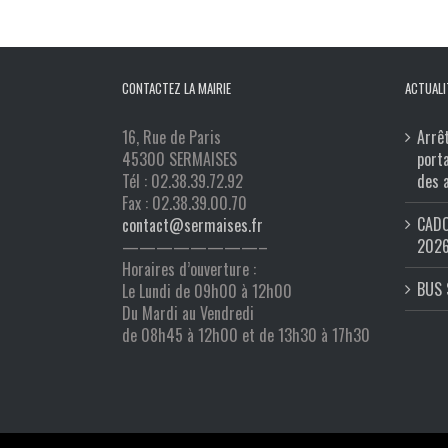
CONTACTEZ LA MAIRIE
ACTUALI
16, Rue de Paris
Arrê
45300 SERMAISES
port
Tél : 02.38.39.72.92
des 
Fax : 02.38.39.00.70
CADO
contact@sermaises.fr
202
————————–
Horaires d’ouverture :
BUS 
Le Lundi de 09h00 à 12h00
Du Mardi au Vendredi
de 08h45 à 12h00 et de 13h30 à 17h30