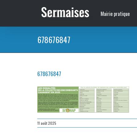
Passer
au
Mairie pratique
contenu
678676847
678676847
11 août 2025