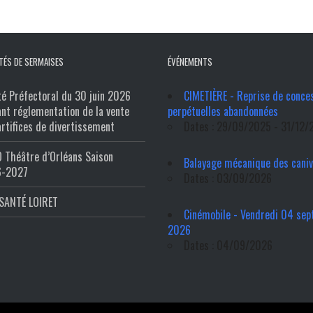
TÉS DE SERMAISES
ÉVÉNEMENTS
té Préfectoral du 30 juin 2026
CIMETIÈRE - Reprise de conce
ant réglementation de la vente
perpétuelles abandonnées
artifices de divertissement
Dates : 29/09/2025 - 31/12/
 Théâtre d’Orléans Saison
Balayage mécanique des cani
6-2027
Dates : 03/09/2026
SANTÉ LOIRET
Cinémobile - Vendredi 04 se
2026
Dates : 04/09/2026