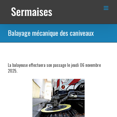
Passer
au
contenu
Balayage mécanique des caniveaux
La balayeuse effectuera son passage le jeudi 06 novembre
2025.