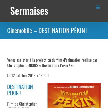
Passer
au
contenu
Cinémobile – DESTINATION PÉKIN !
Venez assister à la projection du film d’animation réalisé par
Christopher JENKINS « Destination Pékin ! ».
Le 12 octobre 2018 à 18h00.
DESTINATION
PÉKIN !
Film de Christopher