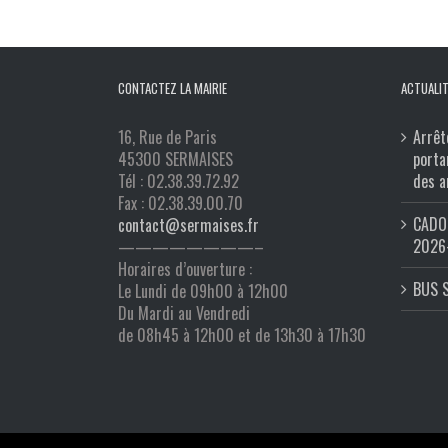
CONTACTEZ LA MAIRIE
ACTUALIT
16, Rue de Paris
Arrêt
45300 SERMAISES
porta
Tél : 02.38.39.72.92
des a
Fax : 02.38.39.00.70
CADO 
contact@sermaises.fr
2026
————————–
Horaires d’ouverture :
BUS 
Le Lundi de 09h00 à 12h00
Du Mardi au Vendredi
de 08h45 à 12h00 et de 13h30 à 17h30