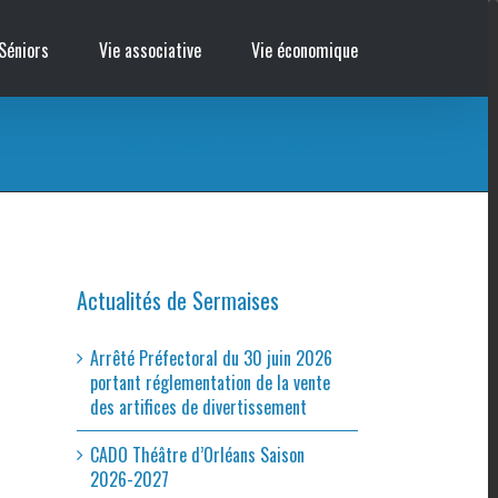
Séniors
Vie associative
Vie économique
Accueil
/
Cinémobile – EN GUERRE
/
Affiche En Guerre
Actualités de Sermaises
Arrêté Préfectoral du 30 juin 2026
portant réglementation de la vente
des artifices de divertissement
CADO Théâtre d’Orléans Saison
2026-2027