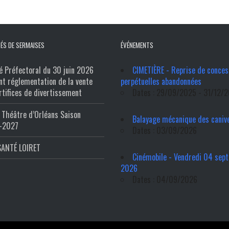
ÉS DE SERMAISES
ÉVÉNEMENTS
é Préfectoral du 30 juin 2026
CIMETIÈRE - Reprise de conces
nt réglementation de la vente
perpétuelles abandonnées
rtifices de divertissement
Dates : 29/09/2025 - 31/12/
Théâtre d’Orléans Saison
Balayage mécanique des caniv
-2027
Dates : 03/09/2026
SANTÉ LOIRET
Cinémobile - Vendredi 04 sep
2026
Dates : 04/09/2026