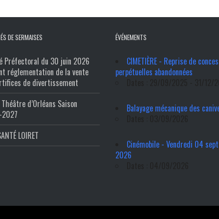
ÉS DE SERMAISES
ÉVÉNEMENTS
é Préfectoral du 30 juin 2026
CIMETIÈRE - Reprise de conces
nt réglementation de la vente
perpétuelles abandonnées
rtifices de divertissement
Dates : 29/09/2025 - 31/12/
Théâtre d’Orléans Saison
Balayage mécanique des caniv
-2027
Dates : 03/09/2026
SANTÉ LOIRET
Cinémobile - Vendredi 04 sep
2026
Dates : 04/09/2026