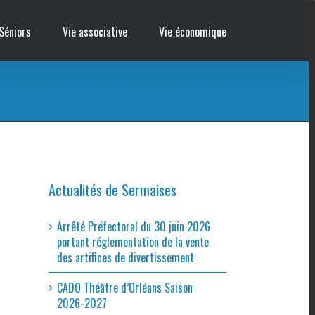
Séniors
Vie associative
Vie économique
Accueil
/
Cinémobile – EN GUERRE
/
Affiche Tad et le Secret du Roi Midas
Actualités de Sermaises
Arrêté Préfectoral du 30 juin 2026
portant réglementation de la vente
des artifices de divertissement
CADO Théâtre d’Orléans Saison
2026-2027