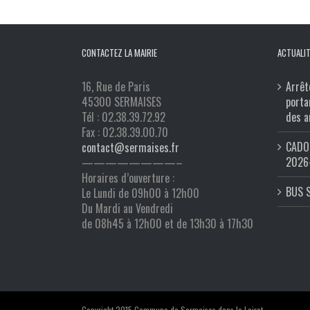
CONTACTEZ LA MAIRIE
ACTUALIT
16, Rue de Paris
Arrêt
45300 SERMAISES
porta
Tél : 02.38.39.72.92
des a
Fax : 02.38.39.00.70
CADO 
contact@sermaises.fr
2026
————————–
Horaires d’ouverture :
BUS 
Le Lundi de 09h00 à 12h00
Du Mardi au Vendredi
de 08h45 à 12h00 et de 13h30 à 17h30
Copyright 2015 Commune de Sermaises dans le Loiret