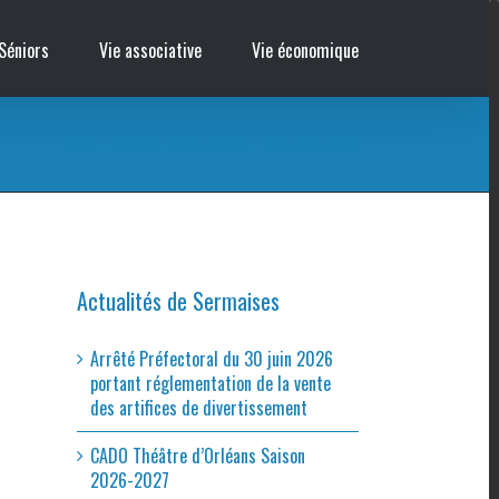
Séniors
Vie associative
Vie économique
Accueil
/
Cinémobile – EUGÉNIE GRANDET
/
affiche_eugenie_grandet
Actualités de Sermaises
Arrêté Préfectoral du 30 juin 2026
portant réglementation de la vente
des artifices de divertissement
CADO Théâtre d’Orléans Saison
2026-2027