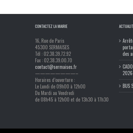
CONTACTEZ LA MAIRIE
ACTUALIT
16, Rue de Paris
Arrêt
45300 SERMAISES
porta
Tél : 02.38.39.72.92
des a
Fax : 02.38.39.00.70
CADO 
contact@sermaises.fr
2026
————————–
Horaires d’ouverture :
BUS 
Le Lundi de 09h00 à 12h00
Du Mardi au Vendredi
de 08h45 à 12h00 et de 13h30 à 17h30