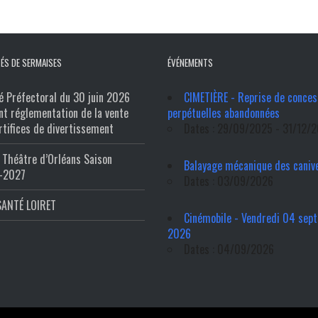
ÉS DE SERMAISES
ÉVÉNEMENTS
é Préfectoral du 30 juin 2026
CIMETIÈRE - Reprise de conces
nt réglementation de la vente
perpétuelles abandonnées
rtifices de divertissement
Dates : 29/09/2025 - 31/12/
Théâtre d’Orléans Saison
Balayage mécanique des caniv
-2027
Dates : 03/09/2026
SANTÉ LOIRET
Cinémobile - Vendredi 04 sep
2026
Dates : 04/09/2026