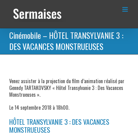
Passer
au
contenu
Cinémobile – HÔTEL TRANSYLVANIE 3 :
DES VACANCES MONSTRUEUSES
Venez assister à la projection du film d’animation réalisé par
Genndy TARTAKOVSKY « Hôtel Transylvanie 3 : Des Vacances
Monstrueuses ».
Le 14 septembre 2018 à 18h00.
HÔTEL TRANSYLVANIE 3 : DES VACANCES
MONSTRUEUSES