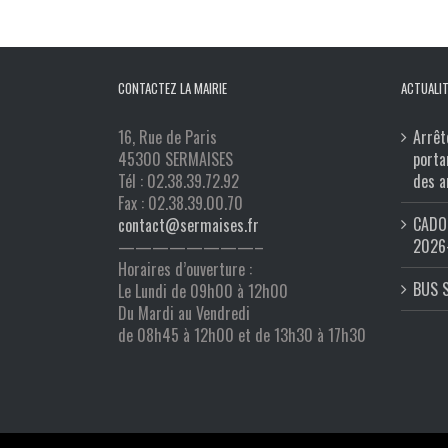
CONTACTEZ LA MAIRIE
ACTUALIT
16, Rue de Paris
Arrêt
45300 SERMAISES
porta
Tél : 02.38.39.72.92
des a
Fax : 02.38.39.00.70
CADO 
contact@sermaises.fr
2026
————————–
Horaires d’ouverture :
BUS 
Le Lundi de 09h00 à 12h00
Du Mardi au Vendredi
de 08h45 à 12h00 et de 13h30 à 17h30