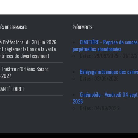
ÉS DE SERMAISES
ÉVÉNEMENTS
é Préfectoral du 30 juin 2026
CIMETIÈRE - Reprise de conces
nt réglementation de la vente
perpétuelles abandonnées
rtifices de divertissement
Dates : 29/09/2025 - 31/12/
Théâtre d’Orléans Saison
Balayage mécanique des caniv
-2027
Dates : 03/09/2026
SANTÉ LOIRET
Cinémobile - Vendredi 04 sep
2026
Dates : 04/09/2026