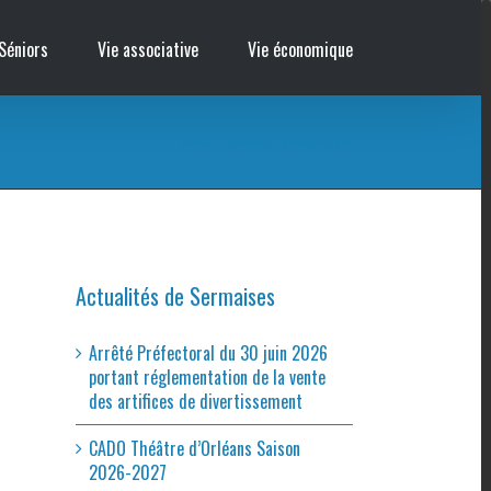
Séniors
Vie associative
Vie économique
Accueil
/
Cinémobile – NORMANDIE NUE
Actualités de Sermaises
Arrêté Préfectoral du 30 juin 2026
portant réglementation de la vente
des artifices de divertissement
CADO Théâtre d’Orléans Saison
2026-2027