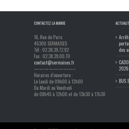
CONTACTEZ LA MAIRIE
ACTUALIT
16, Rue de Paris
Arrêt
45300 SERMAISES
porta
Tél : 02.38.39.72.92
des a
Fax : 02.38.39.00.70
CADO 
contact@sermaises.fr
2026
————————–
Horaires d’ouverture :
BUS 
Le Lundi de 09h00 à 12h00
Du Mardi au Vendredi
de 08h45 à 12h00 et de 13h30 à 17h30