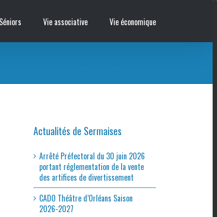
Séniors
Vie associative
Vie économique
Accueil
/
Cinémobile – OPÉRATION CASSE NOISETTE 2
Actualités de Sermaises
Arrêté Préfectoral du 30 juin 2026
portant réglementation de la vente
des artifices de divertissement
CADO Théâtre d’Orléans Saison
2026-2027