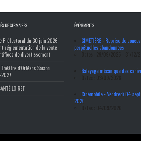
ÉS DE SERMAISES
ÉVÉNEMENTS
é Préfectoral du 30 juin 2026
CIMETIÈRE - Reprise de conces
nt réglementation de la vente
perpétuelles abandonnées
rtifices de divertissement
Dates : 29/09/2025 - 31/12/
Théâtre d’Orléans Saison
Balayage mécanique des caniv
-2027
Dates : 03/09/2026
SANTÉ LOIRET
Cinémobile - Vendredi 04 sep
2026
Dates : 04/09/2026