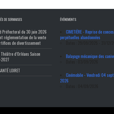
ÉS DE SERMAISES
ÉVÉNEMENTS
é Préfectoral du 30 juin 2026
CIMETIÈRE - Reprise de conces
nt réglementation de la vente
perpétuelles abandonnées
rtifices de divertissement
Dates : 29/09/2025 - 31/12/
Théâtre d’Orléans Saison
Balayage mécanique des caniv
-2027
Dates : 03/09/2026
SANTÉ LOIRET
Cinémobile - Vendredi 04 sep
2026
Dates : 04/09/2026