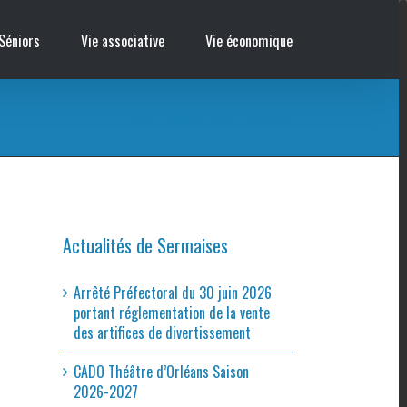
Séniors
Vie associative
Vie économique
Accueil
/
Cinémobile – RADIN !
/
Affiche Radin
Actualités de Sermaises
Arrêté Préfectoral du 30 juin 2026
portant réglementation de la vente
des artifices de divertissement
CADO Théâtre d’Orléans Saison
2026-2027