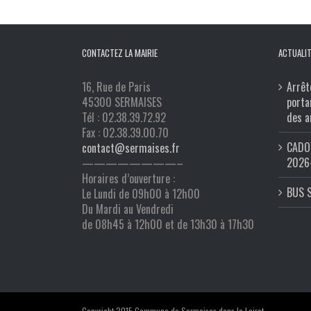
CONTACTEZ LA MAIRIE
ACTUALIT
16, Rue de Paris
Arrêt
45300 SERMAISES
porta
Tél : 02.38.39.72.92
des a
Fax : 02.38.39.00.70
CADO 
contact@sermaises.fr
2026
————————–
Horaires d’ouverture :
BUS 
Le Lundi de 09h00 à 12h00
Du Mardi au Vendredi
de 08h45 à 12h00 et de 13h30 à 17h30
Copyright 2015 Commune de Sermaises dans le Loiret