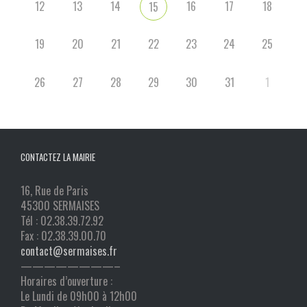
12
13
14
16
17
18
15
19
20
21
22
23
24
25
26
27
28
29
30
31
1
CONTACTEZ LA MAIRIE
16, Rue de Paris
45300 SERMAISES
Tél : 02.38.39.72.92
Fax : 02.38.39.00.70
contact@sermaises.fr
————————–
Horaires d’ouverture :
Le Lundi de 09h00 à 12h00