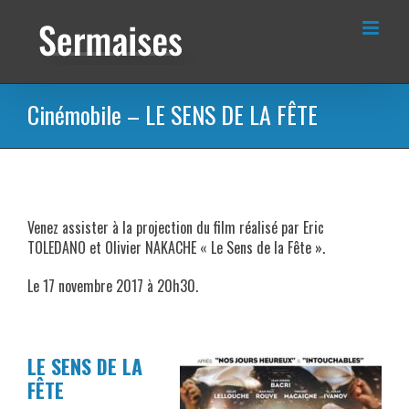
Passer
au
contenu
Cinémobile – LE SENS DE LA FÊTE
Venez assister à la projection du film réalisé par Eric
TOLEDANO et Olivier NAKACHE « Le Sens de la Fête ».
Le 17 novembre 2017 à 20h30.
LE SENS DE LA
FÊTE