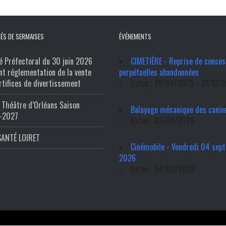
ÉS DE SERMAISES
ÉVÉNEMENTS
é Préfectoral du 30 juin 2026
CIMETIÈRE - Reprise de conces
nt réglementation de la vente
perpétuelles abandonnées
rtifices de divertissement
Dates : 29/09/2025 - 31/12/
Théâtre d’Orléans Saison
Balayage mécanique des caniv
-2027
Dates : 03/09/2026
SANTÉ LOIRET
Cinémobile - Vendredi 04 sep
2026
Dates : 04/09/2026