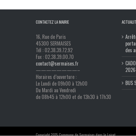
CONTACTEZ LA MAIRIE
ACTUALIT
16, Rue de Paris
Arrêt
45300 SERMAISES
porta
Tél : 02.38.39.72.92
des a
Fax : 02.38.39.00.70
CADO 
contact@sermaises.fr
2026
————————–
Horaires d’ouverture :
BUS 
Le Lundi de 09h00 à 12h00
Du Mardi au Vendredi
de 08h45 à 12h00 et de 13h30 à 17h30
Copyright 2015 Commune de Sermaises dans le Loiret