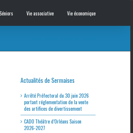
Séniors
Vie associative
Vie économique
Accueil
/
Cinémobile – SI ON CHANTAIT
/
Affiche Aline
Actualités de Sermaises
Arrêté Préfectoral du 30 juin 2026
portant réglementation de la vente
des artifices de divertissement
CADO Théâtre d’Orléans Saison
2026-2027