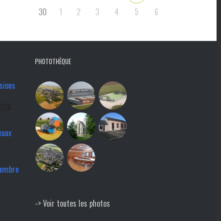
30
1
2
3
4
5
6
PHOTOTHÈQUE
sions
2026
eaux
tembre
-> Voir toutes les photos