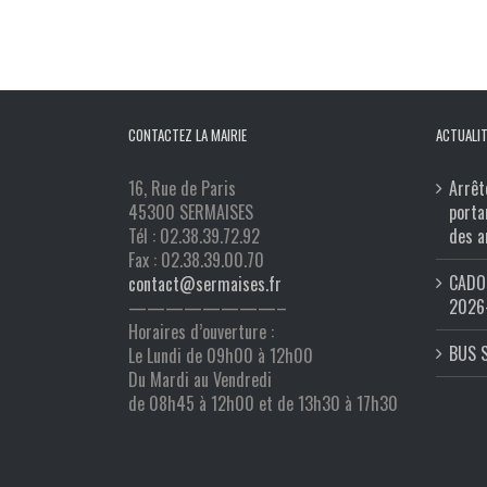
CONTACTEZ LA MAIRIE
ACTUALIT
16, Rue de Paris
Arrêt
45300 SERMAISES
porta
Tél : 02.38.39.72.92
des a
Fax : 02.38.39.00.70
CADO 
contact@sermaises.fr
2026
————————–
Horaires d’ouverture :
BUS 
Le Lundi de 09h00 à 12h00
Du Mardi au Vendredi
de 08h45 à 12h00 et de 13h30 à 17h30