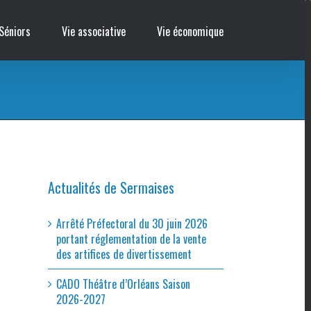
Séniors
Vie associative
Vie économique
Accueil
/
Cinémobile – BALLERINA
/
Affiche Le Coeur en Braille
Actualités de Sermaises
Arrêté Préfectoral du 30 juin 2026
portant réglementation de la vente
des artifices de divertissement
CADO Théâtre d’Orléans Saison
2026-2027