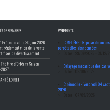
ÉS DE SERMAISES
ÉVÉNEMENTS
é Préfectoral du 30 juin 2026
CIMETIÈRE - Reprise de conces
nt réglementation de la vente
perpétuelles abandonnées
rtifices de divertissement
Dates : 29/09/2025 - 31/12/
Théâtre d’Orléans Saison
Balayage mécanique des caniv
-2027
Dates : 03/09/2026
SANTÉ LOIRET
Cinémobile - Vendredi 04 sep
2026
Dates : 04/09/2026