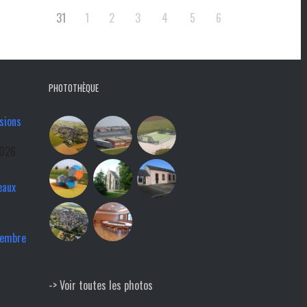
31
1
2
3
4
5
6
PHOTOTHÈQUE
sions
2026
eaux
tembre
-> Voir toutes les photos