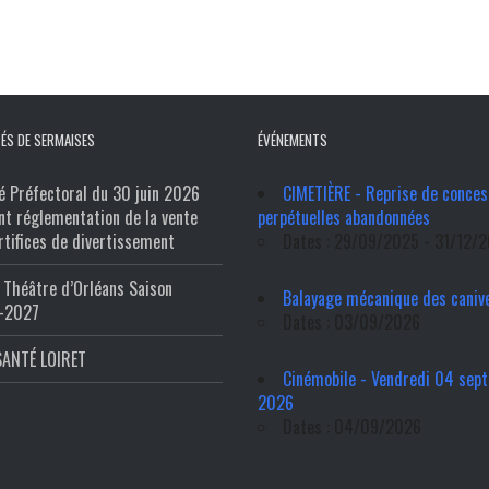
ÉS DE SERMAISES
ÉVÉNEMENTS
é Préfectoral du 30 juin 2026
CIMETIÈRE - Reprise de conces
nt réglementation de la vente
perpétuelles abandonnées
rtifices de divertissement
Dates : 29/09/2025 - 31/12/
Théâtre d’Orléans Saison
Balayage mécanique des caniv
-2027
Dates : 03/09/2026
SANTÉ LOIRET
Cinémobile - Vendredi 04 sep
2026
Dates : 04/09/2026