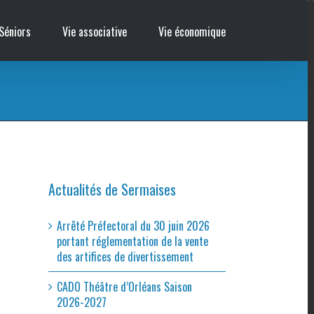
Séniors
Vie associative
Vie économique
Accueil
/
Cinémobile – Vendredi 07 mars 2025
Actualités de Sermaises
Arrêté Préfectoral du 30 juin 2026
portant réglementation de la vente
des artifices de divertissement
CADO Théâtre d’Orléans Saison
2026-2027