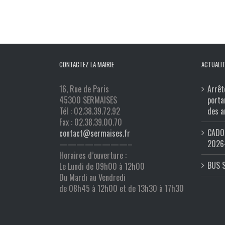
CONTACTEZ LA MAIRIE
ACTUALIT
16, Rue de Paris
Arrêt
45300 SERMAISES
porta
Tél : 02.38.39.72.92
des a
Fax : 02.38.39.00.70
CADO 
contact@sermaises.fr
2026
————————–
Horaires d’ouverture :
BUS 
Le Lundi de 09h00 à 12h00
Du Mardi au Vendredi
de 08h45 à 12h00 et de 13h30 à 17h30