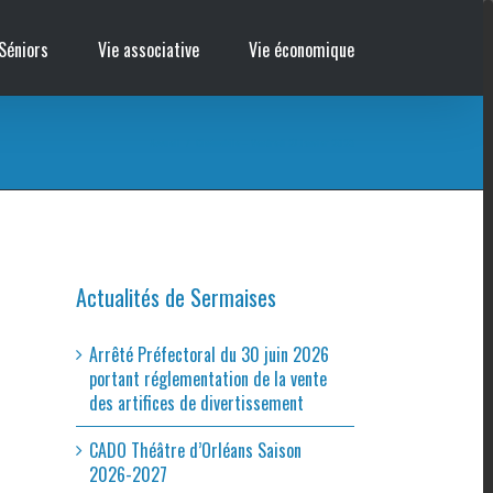
Séniors
Vie associative
Vie économique
Accueil
/
Cinémobile – Vendredi 27 Janvier 2023
Actualités de Sermaises
Arrêté Préfectoral du 30 juin 2026
portant réglementation de la vente
des artifices de divertissement
CADO Théâtre d’Orléans Saison
2026-2027