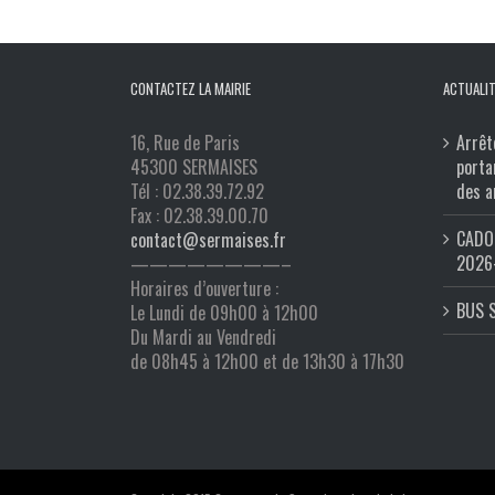
CONTACTEZ LA MAIRIE
ACTUALIT
16, Rue de Paris
Arrêt
45300 SERMAISES
porta
Tél : 02.38.39.72.92
des a
Fax : 02.38.39.00.70
CADO 
contact@sermaises.fr
2026
————————–
Horaires d’ouverture :
BUS 
Le Lundi de 09h00 à 12h00
Du Mardi au Vendredi
de 08h45 à 12h00 et de 13h30 à 17h30