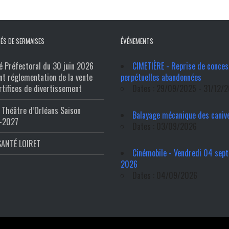
ÉS DE SERMAISES
ÉVÉNEMENTS
é Préfectoral du 30 juin 2026
CIMETIÈRE - Reprise de conces
nt réglementation de la vente
perpétuelles abandonnées
rtifices de divertissement
Dates : 29/09/2025 - 31/12/
Théâtre d’Orléans Saison
Balayage mécanique des caniv
-2027
Dates : 03/09/2026
SANTÉ LOIRET
Cinémobile - Vendredi 04 sep
2026
Dates : 04/09/2026