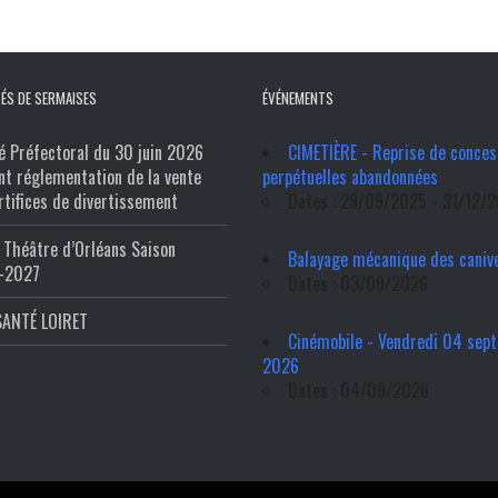
ÉS DE SERMAISES
ÉVÉNEMENTS
é Préfectoral du 30 juin 2026
CIMETIÈRE - Reprise de conces
nt réglementation de la vente
perpétuelles abandonnées
rtifices de divertissement
Dates : 29/09/2025 - 31/12/
Théâtre d’Orléans Saison
Balayage mécanique des caniv
-2027
Dates : 03/09/2026
SANTÉ LOIRET
Cinémobile - Vendredi 04 sep
2026
Dates : 04/09/2026