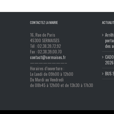
CONTACTEZ LA MAIRIE
ACTUALIT
16, Rue de Paris
Arrêt
45300 SERMAISES
porta
Tél : 02.38.39.72.92
des a
Fax : 02.38.39.00.70
CADO 
contact@sermaises.fr
2026
————————–
Horaires d’ouverture :
BUS 
Le Lundi de 09h00 à 12h00
Du Mardi au Vendredi
de 08h45 à 12h00 et de 13h30 à 17h30