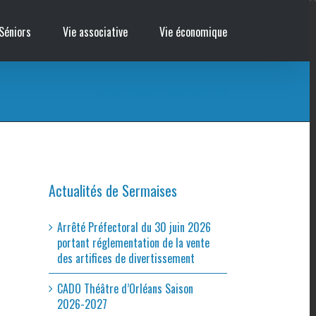
Séniors
Vie associative
Vie économique
Accueil
/
Cinémobile – Vendredi 28 Avril 2023
Actualités de Sermaises
Arrêté Préfectoral du 30 juin 2026
portant réglementation de la vente
des artifices de divertissement
CADO Théâtre d’Orléans Saison
2026-2027