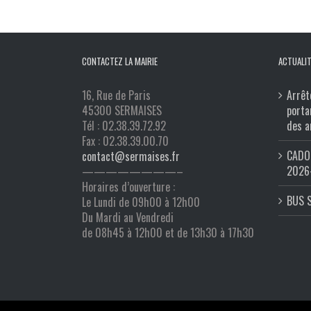
CONTACTEZ LA MAIRIE
ACTUALIT
16, Rue de Paris
Arrêt
45300 SERMAISES
porta
Tél : 02.38.39.72.92
des a
Fax : 02.38.39.00.70
CADO 
contact@sermaises.fr
2026
————————–
Horaires d’ouverture :
BUS 
Le Lundi de 09h00 à 12h00
Du Mardi au Vendredi
de 08h45 à 12h00 et de 13h30 à 17h30