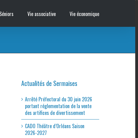
Séniors
Vie associative
Vie économique
Accueil
/
Commémoration du 05 décembre 2016
Actualités de Sermaises
Arrêté Préfectoral du 30 juin 2026
portant réglementation de la vente
des artifices de divertissement
CADO Théâtre d’Orléans Saison
2026-2027