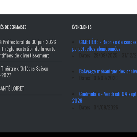
ÉS DE SERMAISES
ÉVÉNEMENTS
é Préfectoral du 30 juin 2026
CIMETIÈRE - Reprise de conces
nt réglementation de la vente
perpétuelles abandonnées
rtifices de divertissement
Dates : 29/09/2025 - 31/12/
Théâtre d’Orléans Saison
Balayage mécanique des caniv
-2027
Dates : 03/09/2026
SANTÉ LOIRET
Cinémobile - Vendredi 04 sep
2026
Dates : 04/09/2026