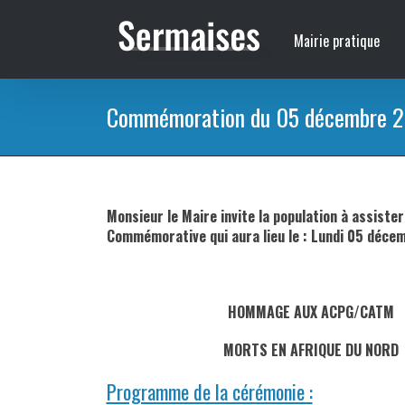
Passer
au
Mairie pratique
contenu
Commémoration du 05 décembre 
Monsieur le Maire invite la population à assiste
Commémorative qui aura lieu le : Lundi 05 déce
HOMMAGE AUX ACPG/CATM
MORTS EN AFRIQUE DU NORD
Programme de la cérémonie :