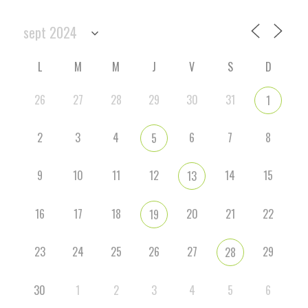
L
M
M
J
V
S
D
26
27
28
29
30
31
1
2
3
4
6
7
8
5
9
10
11
12
14
15
13
16
17
18
20
21
22
19
23
24
25
26
27
29
28
30
1
2
3
4
5
6