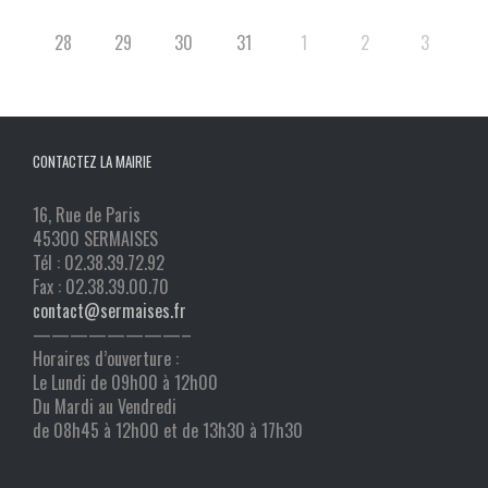
28
29
30
31
1
2
3
CONTACTEZ LA MAIRIE
16, Rue de Paris
45300 SERMAISES
Tél : 02.38.39.72.92
Fax : 02.38.39.00.70
contact@sermaises.fr
————————–
Horaires d’ouverture :
Le Lundi de 09h00 à 12h00
Du Mardi au Vendredi
de 08h45 à 12h00 et de 13h30 à 17h30