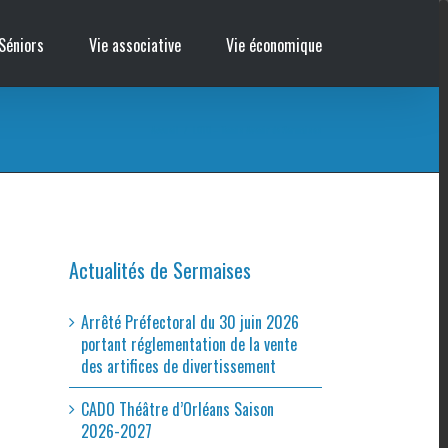
Séniors
Vie associative
Vie économique
Accueil
/
LOTO – Tennis Avenir de Sermaises
Actualités de Sermaises
Arrêté Préfectoral du 30 juin 2026
portant réglementation de la vente
des artifices de divertissement
CADO Théâtre d’Orléans Saison
2026-2027