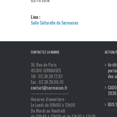
02/11/2018
Lieu :
Salle Culturelle de Sermaises
CONTACTEZ LA MAIRIE
ACTUALIT
16, Rue de Paris
Arrêt
45300 SERMAISES
porta
Tél : 02.38.39.72.92
des a
Fax : 02.38.39.00.70
CADO 
contact@sermaises.fr
2026
————————–
Horaires d’ouverture :
BUS 
Le Lundi de 09h00 à 12h00
Du Mardi au Vendredi
de 08h45 à 12h00 et de 13h30 à 17h30