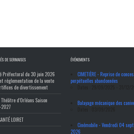
ÉS DE SERMAISES
ÉVÉNEMENTS
é Préfectoral du 30 juin 2026
CIMETIÈRE - Reprise de conces
nt réglementation de la vente
perpétuelles abandonnées
rtifices de divertissement
Dates : 29/09/2025 - 31/12/
Théâtre d’Orléans Saison
Balayage mécanique des caniv
-2027
Dates : 03/09/2026
SANTÉ LOIRET
Cinémobile - Vendredi 04 sep
2026