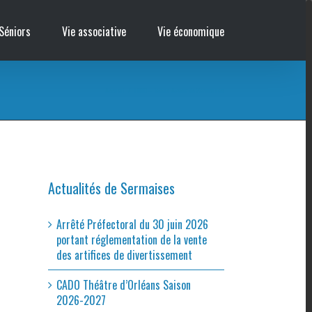
Séniors
Vie associative
Vie économique
Accueil
/
LOTO – Tennis Avenir de Sermaises
Actualités de Sermaises
Arrêté Préfectoral du 30 juin 2026
portant réglementation de la vente
des artifices de divertissement
CADO Théâtre d’Orléans Saison
2026-2027