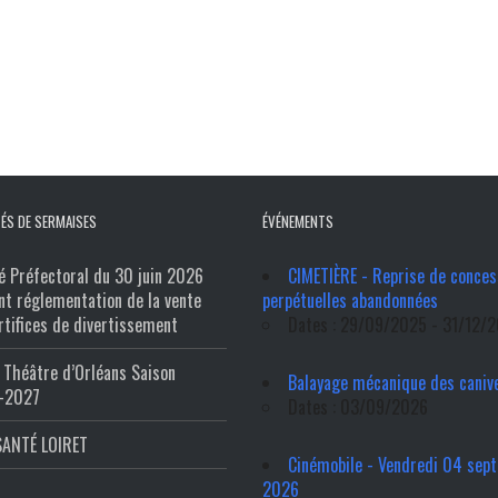
ÉS DE SERMAISES
ÉVÉNEMENTS
é Préfectoral du 30 juin 2026
CIMETIÈRE - Reprise de conces
nt réglementation de la vente
perpétuelles abandonnées
rtifices de divertissement
Dates : 29/09/2025 - 31/12/
Théâtre d’Orléans Saison
Balayage mécanique des caniv
-2027
Dates : 03/09/2026
SANTÉ LOIRET
Cinémobile - Vendredi 04 sep
2026