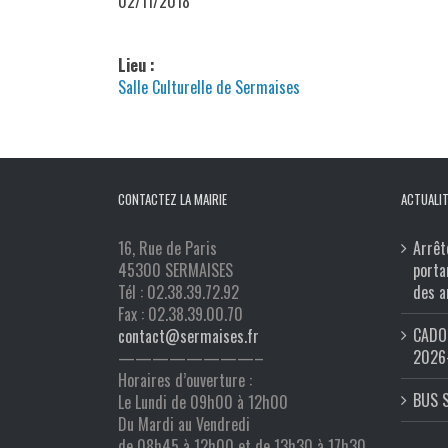
02/11/2018
Lieu :
Salle Culturelle de Sermaises
CONTACTEZ LA MAIRIE
ACTUALIT
16, Rue de Paris
Arrêt
45300 SERMAISES
porta
Tél : 02.38.39.72.92
des a
Fax : 02.38.39.00.70
CADO 
contact@sermaises.fr
2026
————————–
Horaires d’ouverture :
BUS 
Le Lundi de 09h00 à 12h00
Du Mardi au Vendredi
de 08h45 à 12h00 et de 13h30 à 17h30