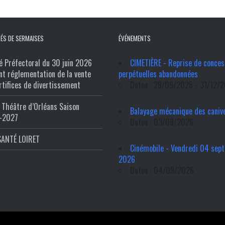
ÉS DE SERMAISES
ÉVÉNEMENTS
é Préfectoral du 30 juin 2026
CIMETIÈRE - Reprise de conces
nt réglementation de la vente
perpétuelles abandonnées
rtifices de divertissement
Dates : 29/09/2025 - 31/12/
Théâtre d’Orléans Saison
Balayage mécanique des caniv
-2027
Dates : 03/09/2026
SANTÉ LOIRET
Cinémobile - Vendredi 04 sep
2026
Dates : 04/09/2026