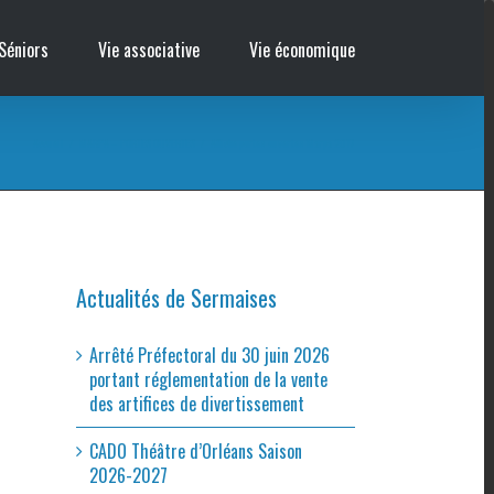
Séniors
Vie associative
Vie économique
Accueil
/
MARPA – PORTES OUVERTES
/
Affiche portes ouvertes Marpa 2017
Actualités de Sermaises
Arrêté Préfectoral du 30 juin 2026
portant réglementation de la vente
des artifices de divertissement
CADO Théâtre d’Orléans Saison
2026-2027