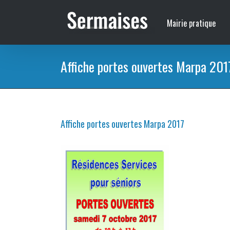
Passer
au
Mairie pratique
contenu
Affiche portes ouvertes Marpa 201
Affiche portes ouvertes Marpa 2017