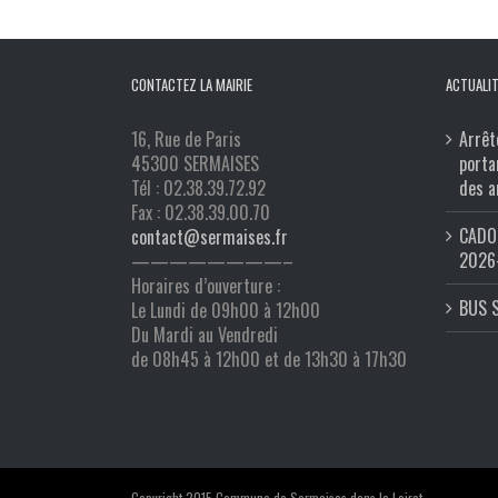
CONTACTEZ LA MAIRIE
ACTUALIT
16, Rue de Paris
Arrêt
45300 SERMAISES
porta
Tél : 02.38.39.72.92
des a
Fax : 02.38.39.00.70
CADO 
contact@sermaises.fr
2026
————————–
Horaires d’ouverture :
BUS 
Le Lundi de 09h00 à 12h00
Du Mardi au Vendredi
de 08h45 à 12h00 et de 13h30 à 17h30
Copyright 2015 Commune de Sermaises dans le Loiret