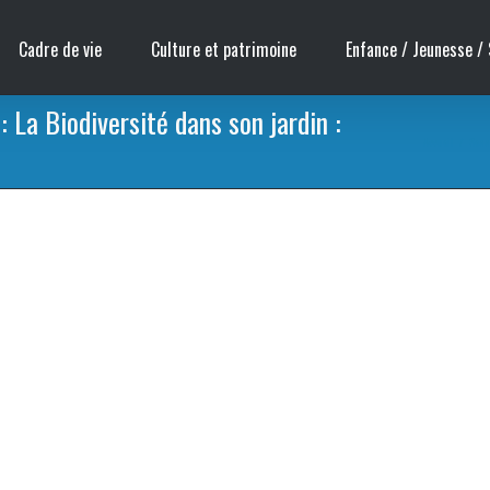
Cadre de vie
Culture et patrimoine
Enfance / Jeunesse / 
 La Biodiversité dans son jardin :
Accueil
/
Sessi
vention qui sera suivie d’un verre de l’amitié. Venez nombreux, entrée