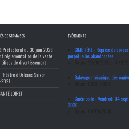
ÉS DE SERMAISES
ÉVÉNEMENTS
é Préfectoral du 30 juin 2026
CIMETIÈRE - Reprise de conces
nt réglementation de la vente
perpétuelles abandonnées
rtifices de divertissement
Dates : 29/09/2025 - 31/12/
Théâtre d’Orléans Saison
Balayage mécanique des caniv
-2027
Dates : 03/09/2026
SANTÉ LOIRET
Cinémobile - Vendredi 04 sep
2026
Dates : 04/09/2026