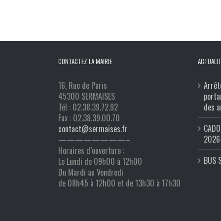
CONTACTEZ LA MAIRIE
ACTUALIT
16, Rue de Paris
Arrêt
45300 SERMAISES
porta
Tél : 02.38.39.72.92
des a
Fax : 02.38.39.00.70
CADO 
contact@sermaises.fr
2026
————————–
Horaires d’ouverture :
BUS 
Le Lundi de 09h00 à 12h00
Du Mardi au Vendredi
de 08h45 à 12h00 et de 13h30 à 17h30