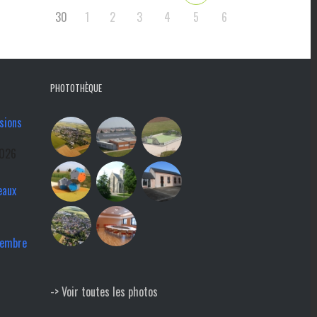
30
1
2
3
4
5
6
PHOTOTHÈQUE
sions
2026
eaux
tembre
-> Voir toutes les photos