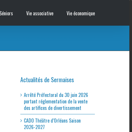
Séniors
Vie associative
Vie économique
on d’information sur le thème : La Biodiversité dans son jardin : Comment l’encourager ?
Actualités de Sermaises
Arrêté Préfectoral du 30 juin 2026
portant réglementation de la vente
des artifices de divertissement
CADO Théâtre d’Orléans Saison
2026-2027