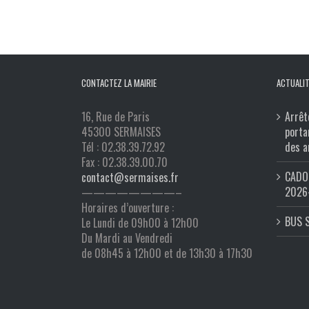
CONTACTEZ LA MAIRIE
ACTUALIT
16, Rue de Paris
Arrêt
45300 SERMAISES
porta
Tél : 02.38.39.72.92
des a
Fax : 02.38.39.00.70
CADO 
contact@sermaises.fr
2026
————————–
Horaires d’ouverture :
BUS 
Le Lundi de 09h00 à 12h00
Du Mardi au Vendredi
de 08h45 à 12h00 et de 13h30 à 17h30