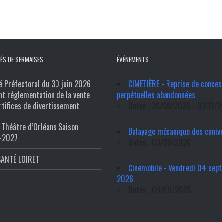
ÉS DE SERMAISES
ÉVÉNEMENTS
é Préfectoral du 30 juin 2026
CIMETIÈRE - Reprise de conces
nt réglementation de la vente
perpétuelles abandonnées
rtifices de divertissement
Dates : 29/09/2025 - 31/12/
Théâtre d’Orléans Saison
Balayage mécanique des caniv
-2027
Dates : 03/09/2026
SANTÉ LOIRET
Cinémobile - Vendredi 04 sep
2026
Dates : 04/09/2026