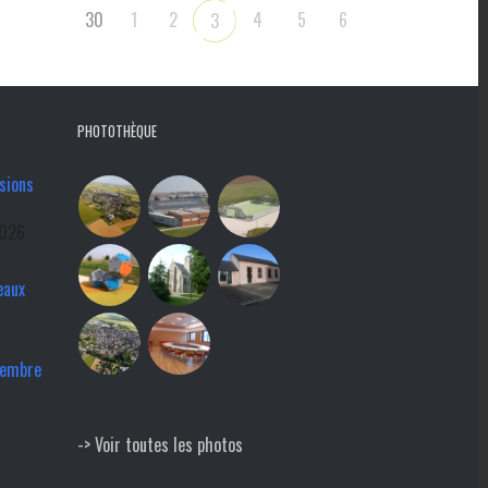
30
1
2
4
5
6
3
PHOTOTHÈQUE
sions
2026
eaux
tembre
-> Voir toutes les photos