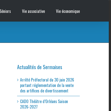
Séniors
Vie associative
Vie économique
AP – Relève des compteurs électriques
/
Relève des compteurs électriques 2018 bis
Actualités de Sermaises
Arrêté Préfectoral du 30 juin 2026
portant réglementation de la vente
des artifices de divertissement
CADO Théâtre d’Orléans Saison
2026-2027