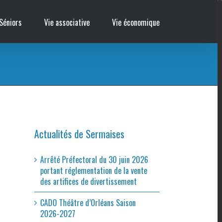
Séniors
Vie associative
Vie économique
Accueil
/
SITOMAP – Semaine Européenne de la Réduction des Déchets
/
SERD 2021
Actualités de Sermaises
Arrêté Préfectoral du 30 juin 2026
portant réglementation de la vente
des artifices de divertissement
CADO Théâtre d’Orléans Saison
2026-2027