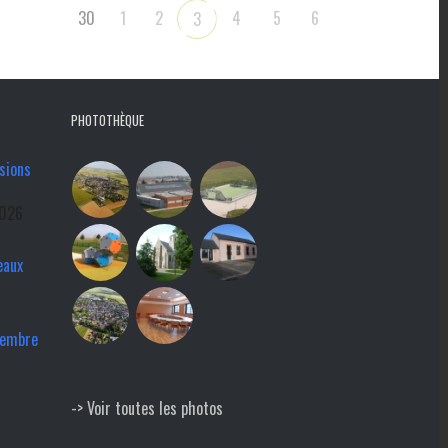
30
1
2
4
5
6
3
PHOTOTHÈQUE
sions
2026
eaux
tembre
-> Voir toutes les photos