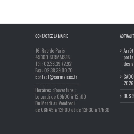
CONTACTEZ LA MAIRIE
ACTUALIT
16, Rue de Paris
Arrêt
45300 SERMAISES
porta
Tél : 02.38.39.72.92
des a
Fax : 02.38.39.00.70
CADO 
contact@sermaises.fr
2026
————————–
Horaires d’ouverture :
BUS 
Le Lundi de 09h00 à 12h00
Du Mardi au Vendredi
de 08h45 à 12h00 et de 13h30 à 17h30