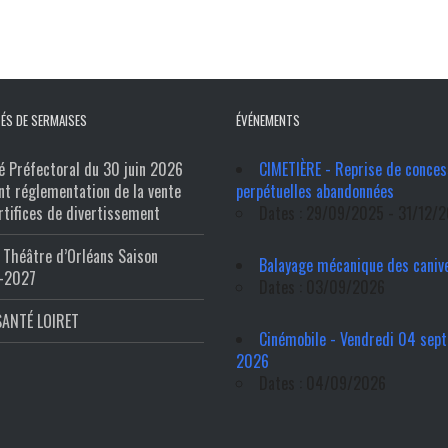
ÉS DE SERMAISES
ÉVÉNEMENTS
é Préfectoral du 30 juin 2026
CIMETIÈRE - Reprise de conces
nt réglementation de la vente
perpétuelles abandonnées
rtifices de divertissement
Dates : 29/09/2025 - 31/12/
Théâtre d’Orléans Saison
Balayage mécanique des caniv
-2027
Dates : 03/09/2026
SANTÉ LOIRET
Cinémobile - Vendredi 04 sep
2026
Dates : 04/09/2026