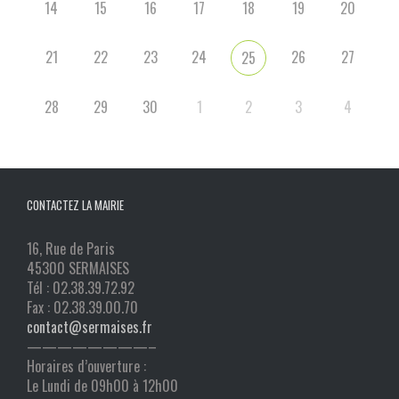
14
15
16
17
18
19
20
21
22
23
24
26
27
25
28
29
30
1
2
3
4
CONTACTEZ LA MAIRIE
16, Rue de Paris
45300 SERMAISES
Tél : 02.38.39.72.92
Fax : 02.38.39.00.70
contact@sermaises.fr
————————–
Horaires d’ouverture :
Le Lundi de 09h00 à 12h00