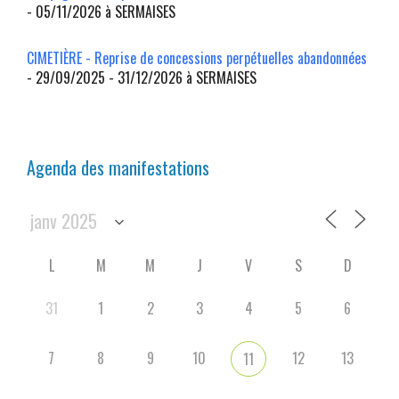
- 05/11/2026 à SERMAISES
CIMETIÈRE - Reprise de concessions perpétuelles abandonnées
- 29/09/2025 - 31/12/2026 à SERMAISES
Agenda des manifestations
L
M
M
J
V
S
D
31
1
2
3
4
5
6
7
8
9
10
12
13
11