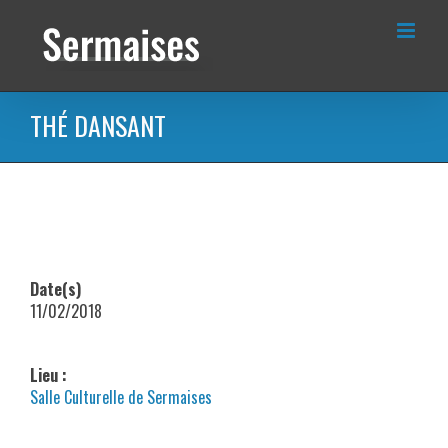
Passer
au
contenu
THÉ DANSANT
Date(s)
11/02/2018
Lieu :
Salle Culturelle de Sermaises