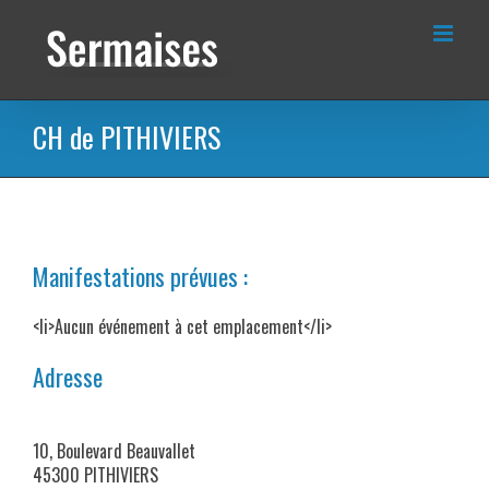
Passer
au
contenu
CH de PITHIVIERS
Manifestations prévues :
<li>Aucun événement à cet emplacement</li>
Adresse
10, Boulevard Beauvallet
45300 PITHIVIERS