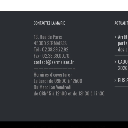
CONTACTEZ LA MAIRIE
ACTUALIT
16, Rue de Paris
Arrêt
45300 SERMAISES
porta
Tél : 02.38.39.72.92
des a
Fax : 02.38.39.00.70
CADO 
contact@sermaises.fr
2026
————————–
Horaires d’ouverture :
BUS 
Le Lundi de 09h00 à 12h00
Du Mardi au Vendredi
de 08h45 à 12h00 et de 13h30 à 17h30