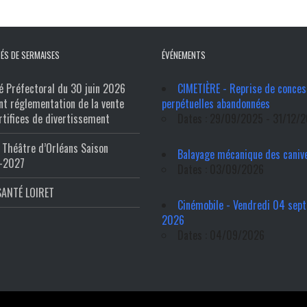
ÉS DE SERMAISES
ÉVÉNEMENTS
é Préfectoral du 30 juin 2026
CIMETIÈRE - Reprise de conces
nt réglementation de la vente
perpétuelles abandonnées
rtifices de divertissement
Dates : 29/09/2025 - 31/12/
Théâtre d’Orléans Saison
Balayage mécanique des caniv
-2027
Dates : 03/09/2026
SANTÉ LOIRET
Cinémobile - Vendredi 04 sep
2026
Dates : 04/09/2026