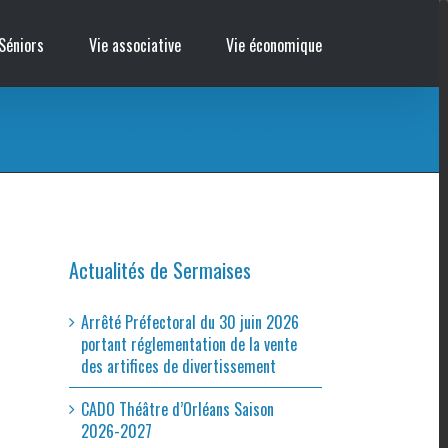
Séniors
Vie associative
Vie économique
Accueil
/
Cinémobile
/
Affiche Cinémobile juin 2019
Actualités de Sermaises
Arrêté Préfectoral du 30 juin 2026
portant réglementation de la vente
des artifices de divertissement
CADO Théâtre d’Orléans Saison
2026-2027