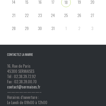
14
15
16
17
19
20
18
21
22
23
24
25
26
27
28
29
30
31
1
2
3
CONTACTEZ LA MAIRIE
16, Rue de Paris
45300 SERMAISES
Tél : 02.38.39.72.92
Fax : 02.38.39.00.70
contact@sermaises.fr
————————–
Horaires d’ouverture :
Le Lundi de 09h00 à 12h00