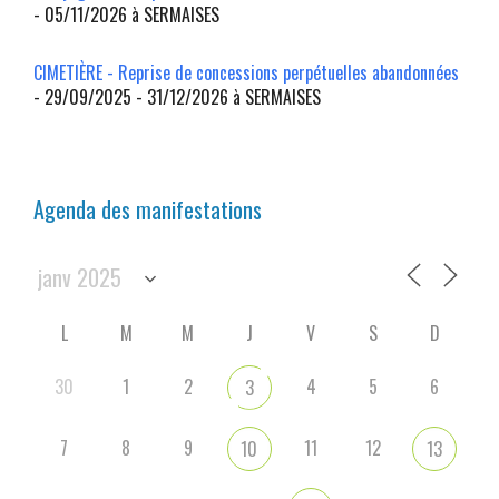
- 05/11/2026 à SERMAISES
CIMETIÈRE - Reprise de concessions perpétuelles abandonnées
- 29/09/2025 - 31/12/2026 à SERMAISES
Agenda des manifestations
L
M
M
J
V
S
D
30
1
2
4
5
6
3
7
8
9
11
12
10
13