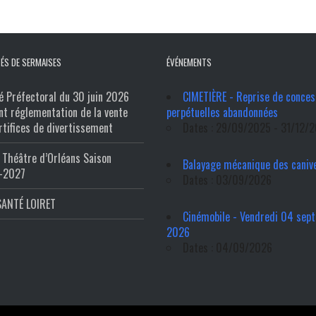
ÉS DE SERMAISES
ÉVÉNEMENTS
é Préfectoral du 30 juin 2026
CIMETIÈRE - Reprise de conces
nt réglementation de la vente
perpétuelles abandonnées
rtifices de divertissement
Dates : 29/09/2025 - 31/12/
Théâtre d’Orléans Saison
Balayage mécanique des caniv
-2027
Dates : 03/09/2026
SANTÉ LOIRET
Cinémobile - Vendredi 04 sep
2026
Dates : 04/09/2026