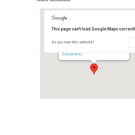
This page can't load Google Maps correctl
Déchèterie de SERMAISES
Do you own this website?
Route de Thignonville - SERMAISES
Événements