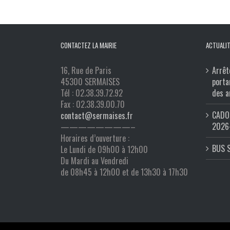
CONTACTEZ LA MAIRIE
ACTUALIT
16, Rue de Paris
Arrêt
45300 SERMAISES
porta
Tél : 02.38.39.72.92
des a
Fax : 02.38.39.00.70
CADO 
contact@sermaises.fr
2026
————————–
Horaires d’ouverture :
BUS 
Le Lundi de 09h00 à 12h00
Du Mardi au Vendredi
de 08h45 à 12h00 et de 13h30 à 17h30