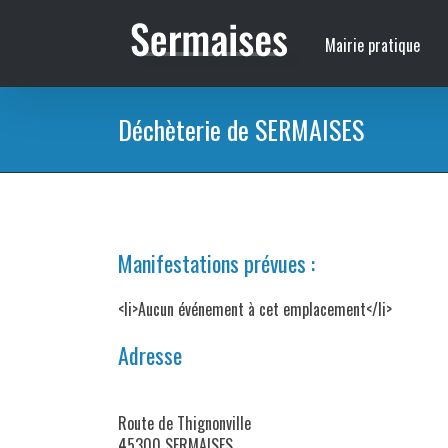
Passer
au
Mairie pratique
contenu
Déchèterie de SERMAISES
Manifestations prévues :
<li>Aucun événement à cet emplacement</li>
Adresse
Route de Thignonville
45300 SERMAISES