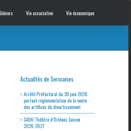
Séniors
Vie associative
Vie économique
Accueil
/
Déchèterie de SERMAISES
Actualités de Sermaises
Arrêté Préfectoral du 30 juin 2026
portant réglementation de la vente
des artifices de divertissement
CADO Théâtre d’Orléans Saison
2026-2027