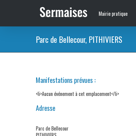
Passer
au
Mairie pratique
contenu
Parc de Bellecour, PITHIVIERS
Manifestations prévues :
<li>Aucun événement à cet emplacement</li>
Adresse
Parc de Bellecour
PITHIVIERS