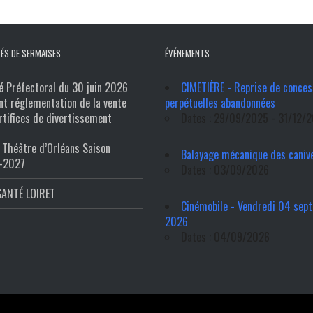
ÉS DE SERMAISES
ÉVÉNEMENTS
é Préfectoral du 30 juin 2026
CIMETIÈRE - Reprise de conces
nt réglementation de la vente
perpétuelles abandonnées
rtifices de divertissement
Dates : 29/09/2025 - 31/12/
Théâtre d’Orléans Saison
Balayage mécanique des caniv
-2027
Dates : 03/09/2026
SANTÉ LOIRET
Cinémobile - Vendredi 04 sep
2026
Dates : 04/09/2026