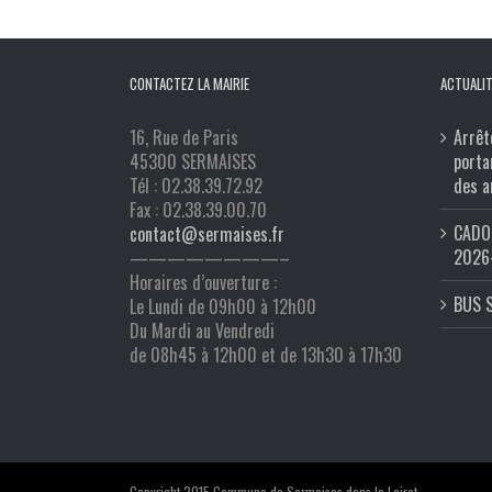
CONTACTEZ LA MAIRIE
ACTUALIT
16, Rue de Paris
Arrêt
45300 SERMAISES
porta
Tél : 02.38.39.72.92
des a
Fax : 02.38.39.00.70
CADO 
contact@sermaises.fr
2026
————————–
Horaires d’ouverture :
BUS 
Le Lundi de 09h00 à 12h00
Du Mardi au Vendredi
de 08h45 à 12h00 et de 13h30 à 17h30
Copyright 2015 Commune de Sermaises dans le Loiret