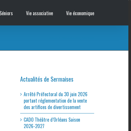
Séniors
Vie associative
Vie économique
Accueil
/
Parc de Bellecour, PITHIVIERS
Actualités de Sermaises
Arrêté Préfectoral du 30 juin 2026
portant réglementation de la vente
des artifices de divertissement
CADO Théâtre d’Orléans Saison
2026-2027