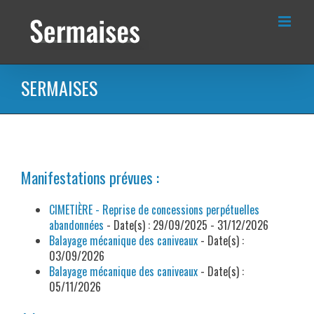
Passer
au
contenu
SERMAISES
Manifestations prévues :
CIMETIÈRE - Reprise de concessions perpétuelles
abandonnées
- Date(s) : 29/09/2025 - 31/12/2026
Balayage mécanique des caniveaux
- Date(s) :
03/09/2026
Balayage mécanique des caniveaux
- Date(s) :
05/11/2026