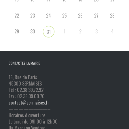
22
23
24
25
26
27
28
29
30
1
2
3
4
31
CONTACTEZ LA MAIRIE
16, Rue de Paris
45300 SERMAISES
Tél : 02.38.39.72.92
Fax : 02.38.39.00.70
contact@sermaises.fr
————————–
Horaires d’ouverture :
Le Lundi de 09h00 à 12h00
Du Mardi au Vendredi