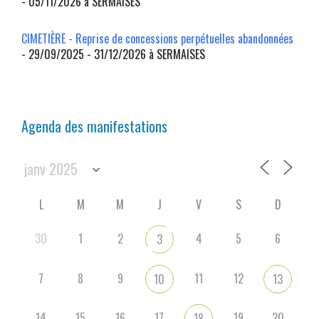
- 05/11/2026 à SERMAISES
CIMETIÈRE - Reprise de concessions perpétuelles abandonnées
- 29/09/2025 - 31/12/2026 à SERMAISES
Agenda des manifestations
L
M
M
J
V
S
D
30
1
2
4
5
6
3
7
8
9
11
12
10
13
14
15
16
17
19
20
18