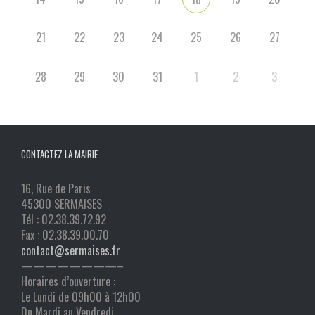
21
22
23
24
25
26
27
28
29
30
31
1
2
3
CONTACTEZ LA MAIRIE
16, Rue de Paris
45300 SERMAISES
Tél : 02.38.39.72.92
Fax : 02.38.39.00.70
contact@sermaises.fr
————————–
Horaires d’ouverture :
Le Lundi de 09h00 à 12h00
Du Mardi au Vendredi