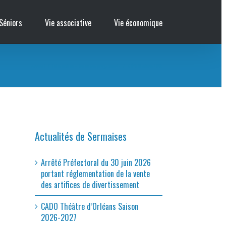
Séniors
Vie associative
Vie économique
Accueil
/
Information – Soins non programmés
/
CTPS Médecin UNE
Actualités de Sermaises
Arrêté Préfectoral du 30 juin 2026
portant réglementation de la vente
des artifices de divertissement
CADO Théâtre d’Orléans Saison
2026-2027