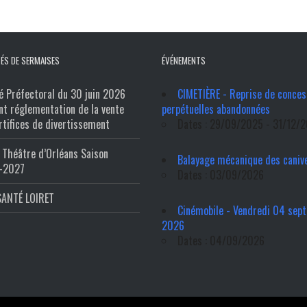
ÉS DE SERMAISES
ÉVÉNEMENTS
é Préfectoral du 30 juin 2026
CIMETIÈRE - Reprise de conces
nt réglementation de la vente
perpétuelles abandonnées
rtifices de divertissement
Dates : 29/09/2025 - 31/12/
Théâtre d’Orléans Saison
Balayage mécanique des caniv
-2027
Dates : 03/09/2026
SANTÉ LOIRET
Cinémobile - Vendredi 04 sep
2026
Dates : 04/09/2026