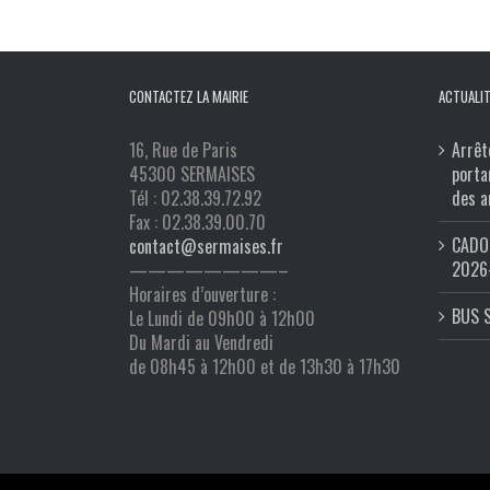
CONTACTEZ LA MAIRIE
ACTUALIT
16, Rue de Paris
Arrêt
45300 SERMAISES
porta
Tél : 02.38.39.72.92
des a
Fax : 02.38.39.00.70
CADO 
contact@sermaises.fr
2026
————————–
Horaires d’ouverture :
BUS 
Le Lundi de 09h00 à 12h00
Du Mardi au Vendredi
de 08h45 à 12h00 et de 13h30 à 17h30