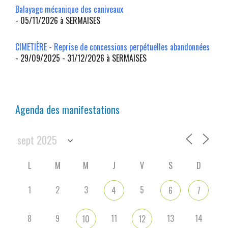
Balayage mécanique des caniveaux
- 05/11/2026 à SERMAISES
CIMETIÈRE - Reprise de concessions perpétuelles abandonnées
- 29/09/2025 - 31/12/2026 à SERMAISES
Agenda des manifestations
L
M
M
J
V
S
D
1
2
3
5
4
6
7
8
9
11
13
14
10
12