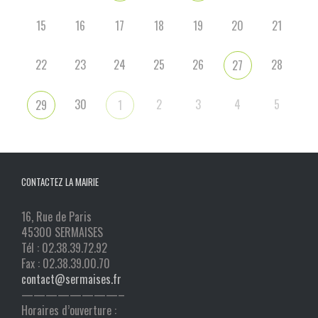
15
16
17
18
19
20
21
22
23
24
25
26
28
27
30
2
3
4
5
29
1
CONTACTEZ LA MAIRIE
16, Rue de Paris
45300 SERMAISES
Tél : 02.38.39.72.92
Fax : 02.38.39.00.70
contact@sermaises.fr
————————–
Horaires d’ouverture :