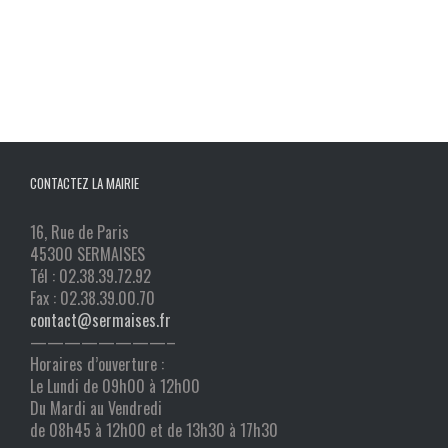
CONTACTEZ LA MAIRIE
16, Rue de Paris
45300 SERMAISES
Tél : 02.38.39.72.92
Fax : 02.38.39.00.70
contact@sermaises.fr
————————–
Horaires d’ouverture :
Le Lundi de 09h00 à 12h00
Du Mardi au Vendredi
de 08h45 à 12h00 et de 13h30 à 17h30