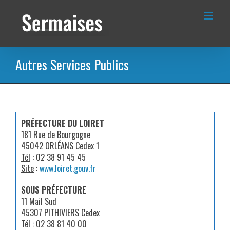
Passer
au
contenu
Autres Services Publics
PRÉFECTURE DU LOIRET
181 Rue de Bourgogne
45042 ORLÉANS Cedex 1
Tél
: 02 38 91 45 45
Site
:
www.loiret.gouv.fr
SOUS PRÉFECTURE
11 Mail Sud
45307 PITHIVIERS Cedex
Tél
: 02 38 81 40 00