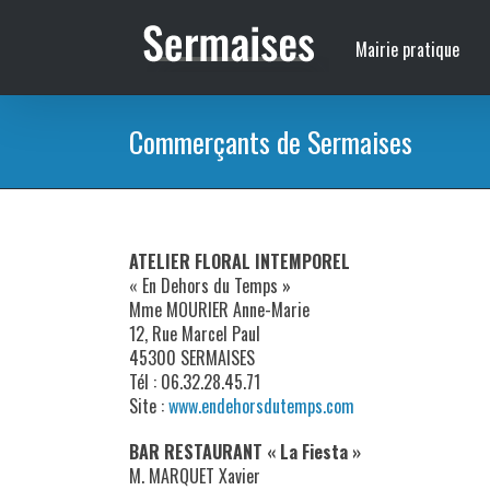
Passer
au
Mairie pratique
contenu
Commerçants de Sermaises
ATELIER FLORAL INTEMPOREL
« En Dehors du Temps »
Mme MOURIER Anne-Marie
12, Rue Marcel Paul
45300 SERMAISES
Tél : 06.32.28.45.71
Site :
www.endehorsdutemps.com
BAR RESTAURANT « La Fiesta »
M. MARQUET Xavier