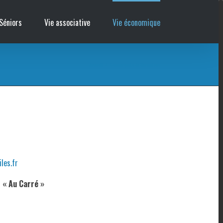
Séniors
Vie associative
Vie économique
Accueil
/
Commerçants de Sermaises
les.fr
« Au Carré »