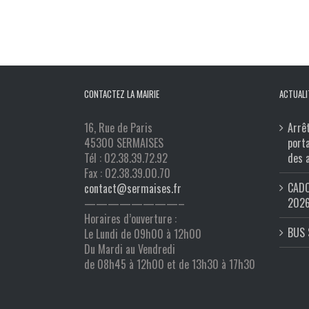
CONTACTEZ LA MAIRIE
ACTUALI
16, Rue de Paris
Arrê
45300 SERMAISES
port
Tél : 02.38.39.72.92
des 
Fax : 02.38.39.00.70
CADO
contact@sermaises.fr
202
————————–
Horaires d’ouverture :
BUS 
Le Lundi de 09h00 à 12h00
Du Mardi au Vendredi
de 08h45 à 12h00 et de 13h30 à 17h30