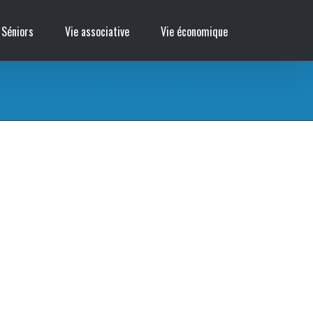
 Séniors
Vie associative
Vie économique
Accueil
/
Conseil Municipal
/
DELIB 2022-01 ADHESION AU GIPRECIA