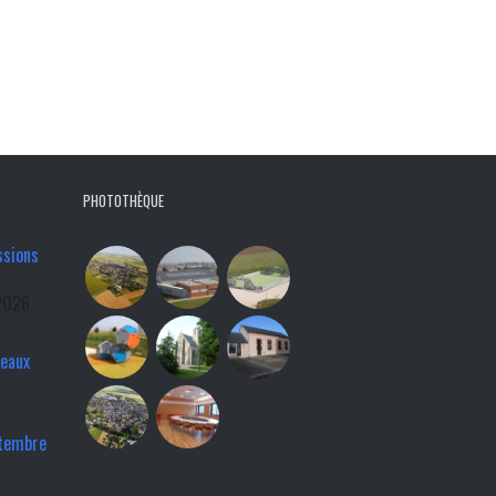
PHOTOTHÈQUE
ssions
2026
veaux
ptembre