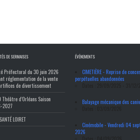
TÉS DE SERMAISES
ÉVÉNEMENTS
té Préfectoral du 30 juin 2026
CIMETIÈRE - Reprise de conce
ant réglementation de la vente
perpétuelles abandonnées
artifices de divertissement
Dates : 29/09/2025 - 31/12/
 Théâtre d’Orléans Saison
Balayage mécanique des cani
6-2027
Dates : 03/09/2026
SANTÉ LOIRET
Cinémobile - Vendredi 04 se
2026
Dates : 04/09/2026