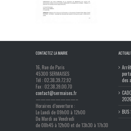
CONTACTEZ LA MAIRIE
ACTUALI
16, Rue de Paris
Arrê
45300 SERMAISES
port
Tél : 02.38.39.72.92
des 
Fax : 02.38.39.00.70
CADO
contact@sermaises.fr
202
————————–
Horaires d’ouverture :
BUS 
Le Lundi de 09h00 à 12h00
Du Mardi au Vendredi
de 08h45 à 12h00 et de 13h30 à 17h30