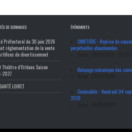
TÉS DE SERMAISES
ÉVÉNEMENTS
té Préfectoral du 30 juin 2026
CIMETIÈRE - Reprise de conce
ant réglementation de la vente
perpétuelles abandonnées
artifices de divertissement
Dates : 29/09/2025 - 31/12/
 Théâtre d’Orléans Saison
Balayage mécanique des cani
6-2027
Dates : 03/09/2026
SANTÉ LOIRET
Cinémobile - Vendredi 04 se
2026
Dates : 04/09/2026