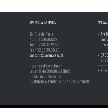
CONTACTEZ LA MAIRIE
ACTUALI
16, Rue de Paris
Arrê
45300 SERMAISES
port
Tél : 02.38.39.72.92
des 
Fax : 02.38.39.00.70
CADO
contact@sermaises.fr
202
————————–
Horaires d’ouverture :
BUS 
Le Lundi de 09h00 à 12h00
Du Mardi au Vendredi
de 08h45 à 12h00 et de 13h30 à 17h30