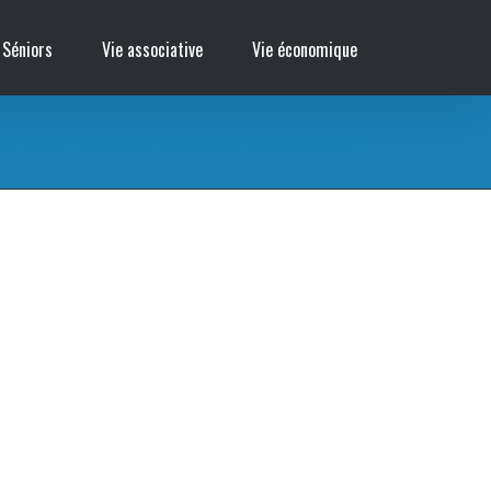
 Séniors
Vie associative
Vie économique
nseil Municipal
/
DELIB 2022-05 APPROBATION DES COMPTES ADMINISTRATIFS 2021