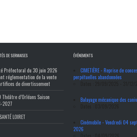
TÉS DE SERMAISES
ÉVÉNEMENTS
té Préfectoral du 30 juin 2026
CIMETIÈRE - Reprise de conce
ant réglementation de la vente
perpétuelles abandonnées
artifices de divertissement
Dates : 29/09/2025 - 31/12/
 Théâtre d’Orléans Saison
Balayage mécanique des cani
6-2027
Dates : 03/09/2026
SANTÉ LOIRET
Cinémobile - Vendredi 04 se
2026
Dates : 04/09/2026