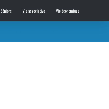
 Séniors
Vie associative
Vie économique
Conseil Municipal
/
DELIB 2022-07 AFFECTATION RLT FONCTIONNEMENT BUDGET EAU