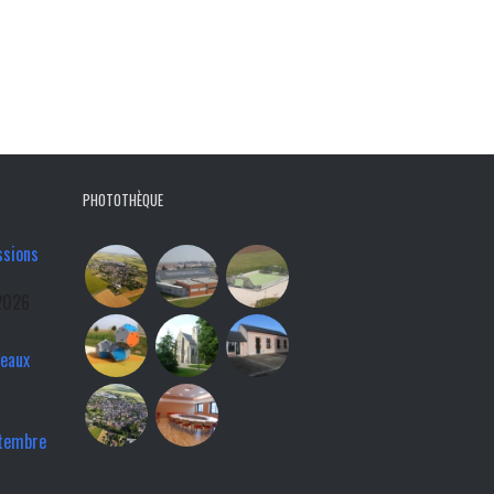
PHOTOTHÈQUE
ssions
2026
veaux
ptembre