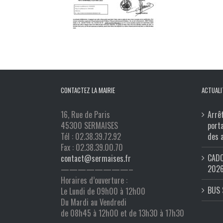
CONTACTEZ LA MAIRIE
ACTUALI
16, Rue de Paris
Arrê
45300 SERMAISES
port
Tél : 02.38.39.72.92
des 
Fax : 02.38.39.00.70
CADO
contact@sermaises.fr
202
————————–
Horaires d’ouverture :
BUS 
Le Lundi de 09h00 à 12h00
Du Mardi au Vendredi
de 08h45 à 12h00 et de 13h30 à 17h30