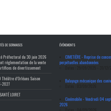
TÉS DE SERMAISES
ÉVÉNEMENTS
té Préfectoral du 30 juin 2026
CIMETIÈRE - Reprise de conce
ant réglementation de la vente
perpétuelles abandonnées
artifices de divertissement
Dates : 29/09/2025 - 31/12/
 Théâtre d’Orléans Saison
Balayage mécanique des cani
6-2027
Dates : 03/09/2026
SANTÉ LOIRET
Cinémobile - Vendredi 04 se
2026
Dates : 04/09/2026