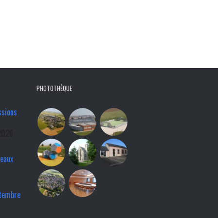
PHOTOTHÈQUE
ssions
2026
veaux
ptembre