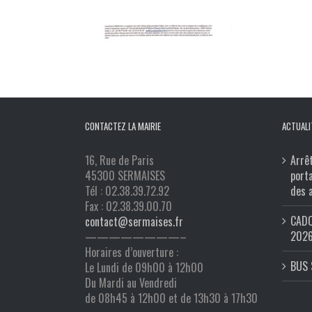
CONTACTEZ LA MAIRIE
ACTUALI
16, Rue de Paris
Arrê
45300 SERMAISES
port
Tél : 02.38.39.72.92
des 
Fax : 02.38.39.00.70
CADO
contact@sermaises.fr
202
————————–
Horaires d’ouverture :
BUS 
Le Lundi de 09h00 à 12h00
Du Mardi au Vendredi
de 08h45 à 12h00 et de 13h30 à 17h30