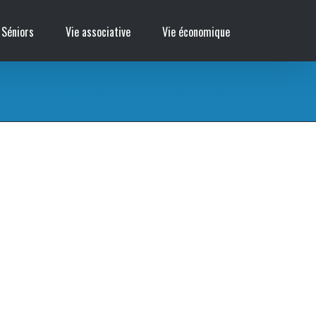
 Séniors
Vie associative
Vie économique
Accueil
/
Conseil Municipal
/
DELIB 2022-20 ADOPTION PV DU 29 MARS