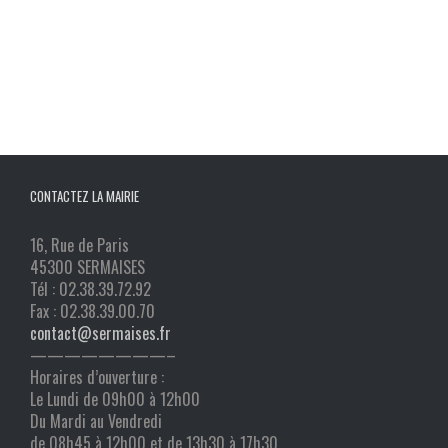
CONTACTEZ LA MAIRIE
16, Rue de Paris
45300 SERMAISES
Tél : 02.38.39.72.92
Fax : 02.38.39.00.70
contact@sermaises.fr
————————–
Horaires d’ouverture :
Le Lundi de 09h00 à 12h00
Du Mardi au Vendredi
de 08h45 à 12h00 et de 13h30 à 17h30