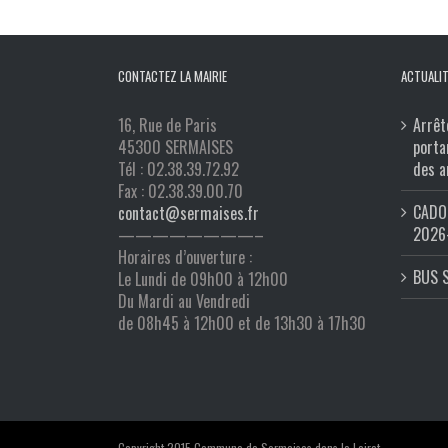
CONTACTEZ LA MAIRIE
ACTUALIT
16, Rue de Paris
Arrêt
45300 SERMAISES
porta
Tél : 02.38.39.72.92
des a
Fax : 02.38.39.00.70
CADO 
contact@sermaises.fr
2026
————————–
Horaires d’ouverture :
BUS 
Le Lundi de 09h00 à 12h00
Du Mardi au Vendredi
de 08h45 à 12h00 et de 13h30 à 17h30
Copyright 2015 Commune de Sermaises dans le Loiret