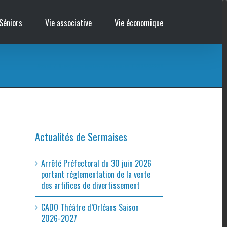
Séniors
Vie associative
Vie économique
Accueil
/
Associations Sportives de Sermaises
/
67867678676
Actualités de Sermaises
Arrêté Préfectoral du 30 juin 2026
portant réglementation de la vente
des artifices de divertissement
CADO Théâtre d’Orléans Saison
2026-2027