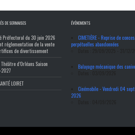
ÉS DE SERMAISES
ÉVÉNEMENTS
é Préfectoral du 30 juin 2026
CIMETIÈRE - Reprise de conces
nt réglementation de la vente
perpétuelles abandonnées
rtifices de divertissement
Dates : 29/09/2025 - 31/12/
Théâtre d’Orléans Saison
Balayage mécanique des caniv
-2027
Dates : 03/09/2026
SANTÉ LOIRET
Cinémobile - Vendredi 04 sep
2026
Dates : 04/09/2026