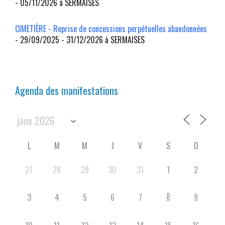
- 05/11/2026 à SERMAISES
CIMETIÈRE - Reprise de concessions perpétuelles abandonnées
- 29/09/2025 - 31/12/2026 à SERMAISES
Agenda des manifestations
L
M
M
J
V
S
D
27
28
29
30
31
1
2
8
3
4
5
6
7
9