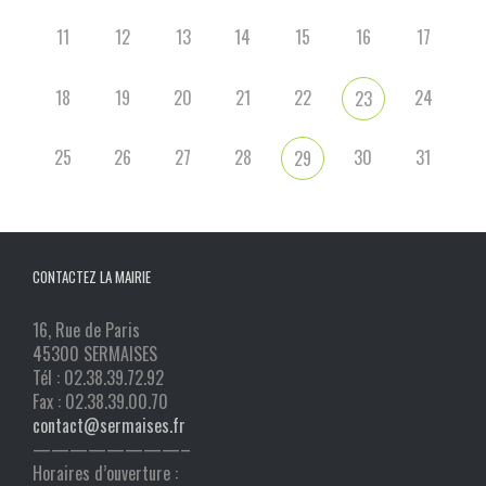
11
12
13
14
15
16
17
18
19
20
21
22
24
23
25
26
27
28
30
31
29
CONTACTEZ LA MAIRIE
16, Rue de Paris
45300 SERMAISES
Tél : 02.38.39.72.92
Fax : 02.38.39.00.70
contact@sermaises.fr
————————–
Horaires d’ouverture :