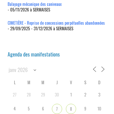
Balayage mécanique des caniveaux
- 05/11/2026 à SERMAISES
CIMETIÈRE - Reprise de concessions perpétuelles abandonnées
- 29/09/2025 - 31/12/2026 à SERMAISES
Agenda des manifestations
L
M
M
J
V
S
D
27
28
29
30
1
2
3
4
5
6
9
10
7
8