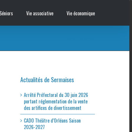
Séniors
Vie associative
Vie économique
Accueil
/
BAL COUNTRY
Actualités de Sermaises
Arrêté Préfectoral du 30 juin 2026
portant réglementation de la vente
des artifices de divertissement
CADO Théâtre d’Orléans Saison
2026-2027