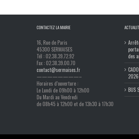
CONTACTEZ LA MAIRIE
ACTUALIT
16, Rue de Paris
Arrêt
45300 SERMAISES
porta
Tél : 02.38.39.72.92
des a
Fax : 02.38.39.00.70
CADO 
contact@sermaises.fr
2026
————————–
Horaires d’ouverture :
BUS 
Le Lundi de 09h00 à 12h00
Du Mardi au Vendredi
de 08h45 à 12h00 et de 13h30 à 17h30