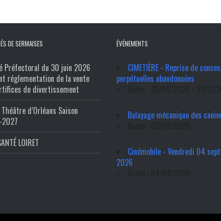
ÉS DE SERMAISES
ÉVÉNEMENTS
é Préfectoral du 30 juin 2026
CIMETIÈRE - Reprise de conces
nt réglementation de la vente
perpétuelles abandonnées
rtifices de divertissement
Dates : 29/09/2025 - 31/12/
Théâtre d’Orléans Saison
Balayage mécanique des caniv
-2027
Dates : 03/09/2026
SANTÉ LOIRET
Cinémobile - Vendredi 04 sep
2026
Dates : 04/09/2026